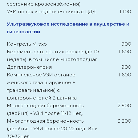
состояние кровоснабжения)
УЗИ почек и надпочечников с ЦДК
1 100
Ультразвуковое исследование в акушерстве и
гинекологии
Контроль М-эхо
900
Беременность ранних сроков (до 10
1 600
недель), в том числе многоплодная
Допплерометрия
900
Комплексное УЗИ органов
1 600
женского таза (наружное +
трансвагинальное) с
доплерометрией 2 датчика
Многоплодная беременность
2 500
(двойня) - УЗИ после 11-12 нед.
Многоплодная беременность
3 200
(двойня) - УЗИ после 20-22 нед. Или
30-32нед