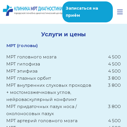
Записаться на
приём
Услуги и цены
МРТ (головы)
МРТ головного мозга
4 500
МРТ гипофиза
4 500
МРТ эпифиза
4 500
МРТ глазных орбит
3 800
МРТ внутренних слуховых проходов
3 800
+ мостомозжечковых углов,
нейроваскулярный конфликт
МРТ придаточных пазух носа /
3 800
околоносовых пазух
МРТ артерий головного мозга
4 500