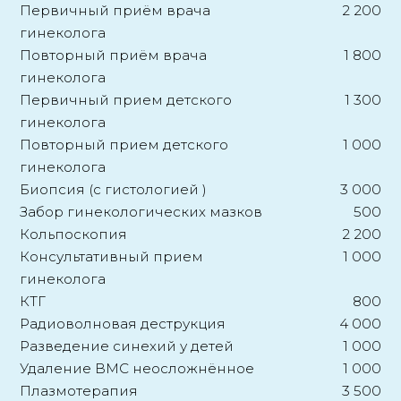
Первичный приём врача
2 200
гинеколога
Повторный приём врача
1 800
гинеколога
Первичный прием детского
1 300
гинеколога
Повторный прием детского
1 000
гинеколога
Биопсия (с гистологией )
3 000
Забор гинекологических мазков
500
Кольпоскопия
2 200
Консультативный прием
1 000
гинеколога
КТГ
800
Радиоволновая деструкция
4 000
Разведение синехий у детей
1 000
Удаление ВМС неосложнённое
1 000
Плазмотерапия
3 500