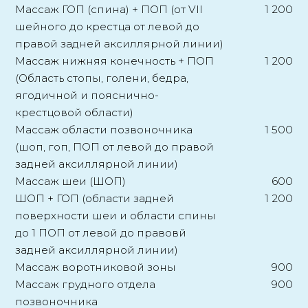
Массаж ГОП (спина) + ПОП (от VII
1 200
шейного до крестца от левой до
правой задней аксиллярной линии)
Массаж нижняя конечность + ПОП
1 200
(Область стопы, голени, бедра,
ягодичной и пояснично-
крестцовой области)
Массаж области позвоночника
1 500
(шоп, гоп, ПОП от левой до правой
задней аксиллярной линии)
Массаж шеи (ШОП)
600
ШОП + ГОП (области задней
1 200
поверхности шеи и области спины
до 1 ПОП от левой до правовй
задней аксиллярной линии)
Массаж воротниковой зоны
900
Массаж грудного отдела
900
позвоночника