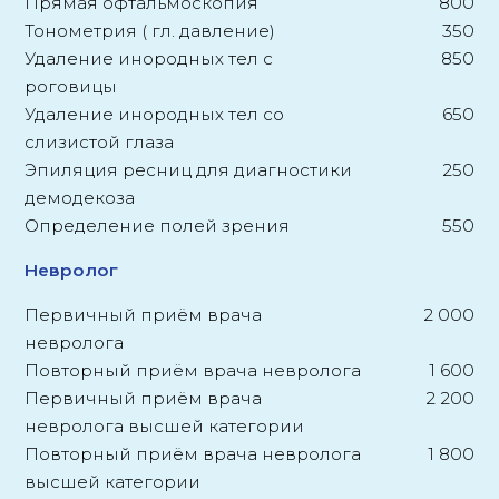
Прямая офтальмоскопия
800
Тонометрия ( гл. давление)
350
Удаление инородных тел с
850
роговицы
Удаление инородных тел со
650
слизистой глаза
Эпиляция ресниц для диагностики
250
демодекоза
Определение полей зрения
550
Невролог
Первичный приём врача
2 000
невролога
Повторный приём врача невролога
1 600
Первичный приём врача
2 200
невролога высшей категории
Повторный приём врача невролога
1 800
высшей категории