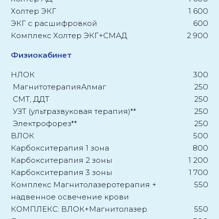
Холтер ЭКГ
1 600
ЭКГ с расшифровкой
600
Комплекс Холтер ЭКГ+СМАД
2 900
Физиокабинет
НЛОК
300
МагнитотерапияАлмаг
250
СМТ, ДДТ
250
УЗТ (ультразвуковая терапия)**
250
Электрофорез**
250
ВЛОК
500
Карбокситерапия 1 зона
800
Карбокситерапия 2 зоны
1 200
Карбокситерапия 3 зоны
1 700
Комплекс Магнитолазеротерапия +
550
надвенное освечение крови
КОМПЛЕКС: ВЛОК+Магнитолазер
550